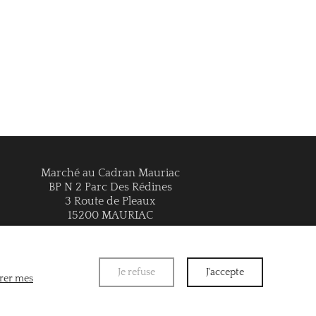
Marché au Cadran Mauriac
BP N 2 Parc Des Rédines
3 Route de Pleaux
15200 MAURIAC
Je refuse
J'accepte
rer mes