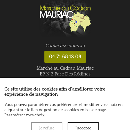
Contactez-nous au
04 71 68 13 08
Marché au Cadran Mauriac
BP N 2 Parc Des Rédines
3 Route de Pleaux
15200 MAURIAC
Ce site utilise des cookies afin d’améliorer votre
expérience de navigation
Vous pouvez paramétrer vos préférences et modifier vos choix en
Données personnelles
Mentions légales
cliquant sur le lien de gestion des cookies en bas de page.
Paramétrer mes choix
Je refuse
J'accepte